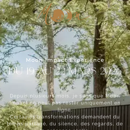
Moon Impact Experience
Du 19 au 22 mars 2026
Depuis plusieurs mois, je sens que Moon
Impact ne peut pas rester uniquement en
ligne.
Certaines transformations demandent du
temps partagé, du silence, des regards, de