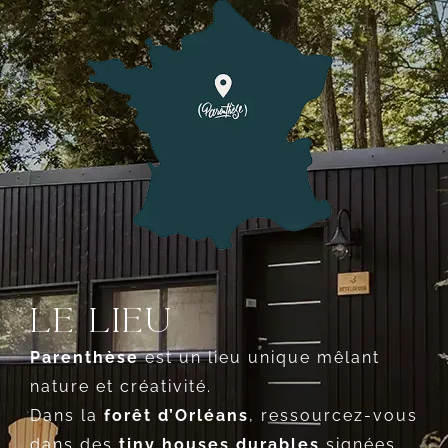
Le lieu
Parenthèse
est un lieu unique mêlant
nature et créativité.
Dans la
forêt d’Orléans
, ressourcez-vous
dans des
tiny houses durables
signées