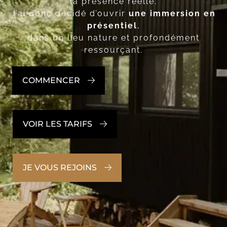
la présence réelle.
J’ai donc décidé d’ouvrir
une immersion en
présentiel
,
dans un lieu nature et profondément
ressourçant.
COMMENCER
VOIR LES TARIFS
JE VOUS REJOINS