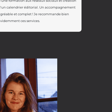
'une formation aux réseaux sociaux et création
'un calendrier éditorial. Un accompagnement
gréable et complet ! Je recommande bien
videmment ces services.