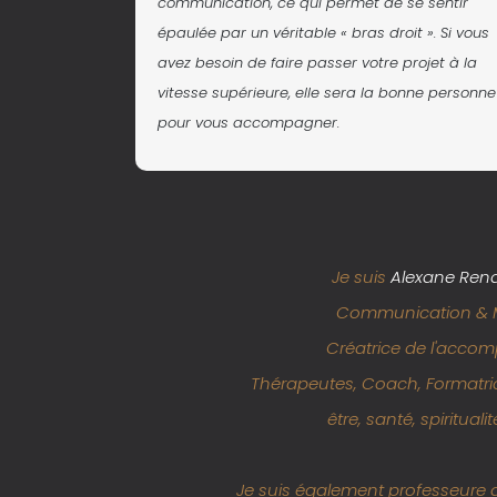
communication, ce qui permet de se sentir
épaulée par un véritable « bras droit ». Si vous
avez besoin de faire passer votre projet à la
vitesse supérieure, elle sera la bonne personne
pour vous accompagner.
Je suis
Alexane Ren
Communication & M
Créatrice de l'acc
Thérapeutes, Coach, Formatri
être, santé, spiritua
Je suis également professeure 