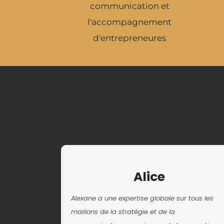
communication et
l'accompagnement
d'entrepreneures
Alice
Alexane a une expertise globale sur tous les
maillons de la stratégie et de la