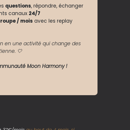
es
questions
, répondre, échanger
ents canaux
24/7
groupe / mois
avec les replay
n en une activité qui change des
tienne. 🤍
communauté Moon Harmony !
à 37€/mois
au bout de 4 mois, si