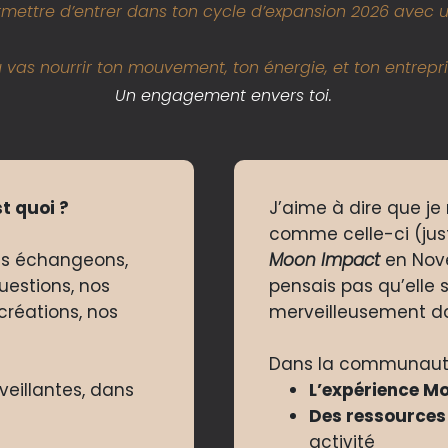
rmettre d’entrer dans ton cycle d’expansion 2026 avec 
 vas nourrir ton mouvement, ton énergie, et ton entrepri
Un engagement envers toi.
 quoi ?
J’aime à dire que j
comme celle-ci (jus
us échangeons,
Moon Impact
en Nove
estions, nos
pensais pas qu’elle 
créations, nos
merveilleusement da
Dans la communauté,
eillantes, dans
L’expérience Mo
Des ressources
activité