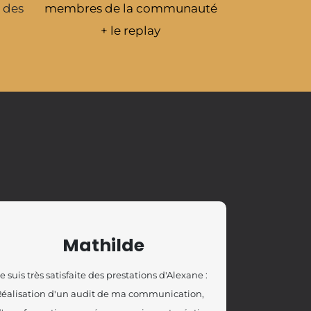
 des
membres de la communauté
+ le replay
Mathilde
e suis très satisfaite des prestations d'Alexane :
éalisation d'un audit de ma communication,