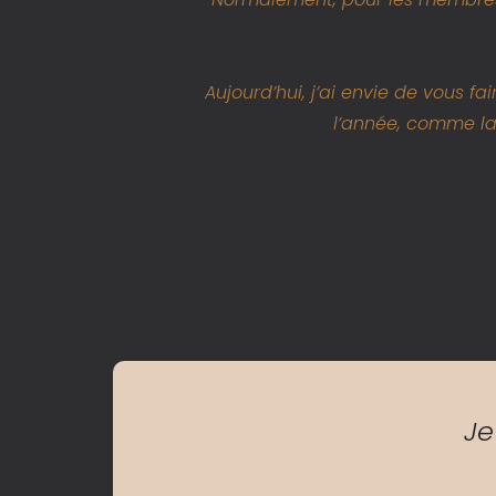
Aujourd’hui, j’ai envie de vous f
l’année, comme la 
Je