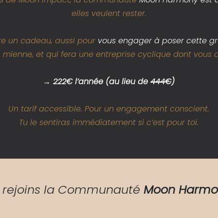
elles veulent rester.
aire un cadeau, aussi pour
vous engager à poser cette gr
mienne, et qui fera une entreprise cyclique dont vous a
→ 222€ l’année (au lieu de
444€
)
Un tarif accessible. Pour un engagement conscient.
Tu le sentiras immédiatement si c’est pour toi.
 rejoins la Communauté
Moon Harmo