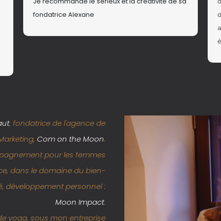
Je recommande le sérieux et la créativité de sa
d
fondatrice Alexane
d
a
é
aut
, fondatrice de l'agence de
arketing,
Com on the Moon
.
ompagnement pour les femmes
ce, dans le domaine du bien-
lité, développement personnel :
Moon Impact
.
de yoga, sous mon entreprise