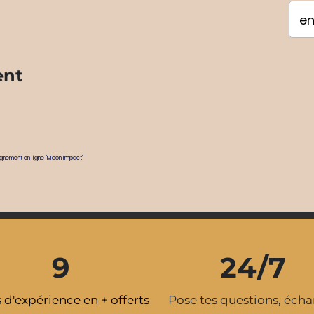
ent
agnement en ligne "Moon Impact"
9
24/7
s d'expérience en + offerts
Pose tes questions, éch